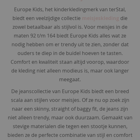
e
Europe Kids, het kinderkledingmerk van terStal,
b
biedt een veelzijdige collectie
meisjeskleding
die
i
zowel betaalbaar als stijlvol is. Voor meisjes in de
g
maten 92 t/m 164 biedt Europe Kids alles wat ze
s
h
nodig hebben om er trendy uit te zien, zonder dat
i
ouders te diep in de buidel hoeven te tasten.
r
Comfort en kwaliteit staan altijd voorop, waardoor
t
de kleding niet alleen modieus is, maar ook langer
s
meegaat.
p
y
De jeanscollectie van Europe Kids biedt een breed
j
scala aan stijlen voor meisjes. Of ze nu op zoek zijn
a
naar een skinny, straight of baggy fit, de jeans zijn
m
niet alleen trendy, maar ook duurzaam. Gemaakt van
a
'
stevige materialen die tegen een stootje kunnen,
s
bieden ze de perfecte combinatie van stijl en comfort