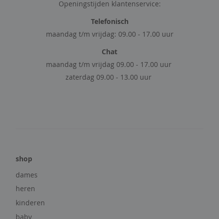
e
Openingstijden klantenservice:
e
Telefonisch
l
maandag t/m vrijdag: 09.00 - 17.00 uur
t
Chat
r
u
maandag t/m vrijdag 09.00 - 17.00 uur
i
zaterdag 09.00 - 13.00 uur
e
n
&
v
e
s
t
e
shop
n
dames
b
l
heren
a
kinderen
z
baby
e