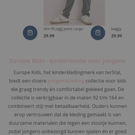
d
e
r
g
o
et print
slim fit jogg jeans cargo
baggy fit stre
e
29.99
29.99
d
b
e
Europe Kids - kindermode voor jongens
e
n
Europe Kids, het kinderkledingmerk van terStal,
m
biedt een stoere
jongenskleding
collectie voor kids
o
d
die graag trendy én comfortabel gekleed gaan. De
e
collectie is verkrijgbaar in de maten 92 t/m 164 en
combineert stijl met betaalbaarheid. Ouders kunnen
s
o
erop vertrouwen dat de kleding gemaakt is van
k
duurzame materialen die tegen een stootje kunnen,
k
zodat jongens onbezorgd kunnen spelen én er goed
e