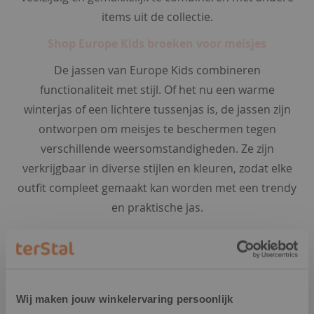
a
items uit de collectie.
'
s
Shop Europe Kids broeken voor meisjes
De jassen van Europe Kids combineren
b
o
functionaliteit met stijl. Of het nu een warme
x
winterjas of een lichtere tussenjas is, de jassen zijn
e
ontworpen om meisjes te beschermen tegen
r
s
verschillende weersomstandigheden. Ze zijn
h
verkrijgbaar in diverse stijlen en kleuren, zodat elke
o
outfit compleet gemaakt kan worden met een trendy
r
en praktische jas.
t
s
Shop Europe Kids jassen voor meisjes
s
Bij Europe Kids vind je altijd betaalbare
l
meisjeskleding die perfect aansluit bij de laatste
i
trends in kwalitatieve stijl. Waar wacht je nog op?
Wij maken jouw winkelervaring persoonlijk
p