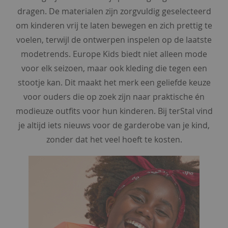
t
dragen. De materialen zijn zorgvuldig geselecteerd
om kinderen vrij te laten bewegen en zich prettig te
t
r
voelen, terwijl de ontwerpen inspelen op de laatste
a
modetrends. Europe Kids biedt niet alleen mode
v
e
voor elk seizoen, maar ook kleding die tegen een
l
stootje kan. Dit maakt het merk een geliefde keuze
s
voor ouders die op zoek zijn naar praktische én
t
o
modieuze outfits voor hun kinderen. Bij terStal vind
f
je altijd iets nieuws voor de garderobe van je kind,
b
zonder dat het veel hoeft te kosten.
a
s
i
c
s
b
r