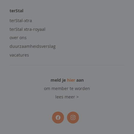
n
terStal
heren
terStal-xtra
terStal xtra-royaal
b
e
over ons
s
duurzaamheidsverslag
t
v
vacatures
e
r
k
o
meld je
hier
aan
c
om member te worden
h
t
lees meer >
c
o
m
o
d