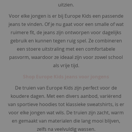
uitzien.
n
Voor elke jongen is er bij Europe Kids een passende
s
jeans te vinden. Of je nu gaat voor een smalle of wat
n
e
ruimere fit, de jeans zijn ontworpen voor dagelijks
a
gebruik en kunnen tegen ruig spel. Ze combineren
k
een stoere uitstraling met een comfortabele
e
r
pasvorm, waardoor ze ideaal zijn voor zowel school
s
als vrije tijd.
o
k
Shop Europe Kids jeans voor jongens
k
De truien van Europe Kids zijn perfect voor de
e
n
koudere dagen. Met een divers aanbod, variërend
van sportieve hoodies tot klassieke sweatshirts, is er
p
voor elke jongen wat wils. De truien zijn zacht, warm
a
en gemaakt van materialen die lang mooi blijven,
n
t
zelfs na veelvuldig wassen.