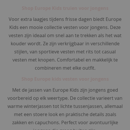
y
Shop Europe Kids truien voor jongens
'
s
Voor extra laagjes tijdens frisse dagen biedt Europe
a
Kids een mooie collectie vesten voor jongens. Deze
c
vesten zijn ideaal om snel aan te trekken als het wat
c
kouder wordt. Ze zijn verkrijgbaar in verschillende
e
s
stijlen, van sportieve vesten met rits tot casual
s
vesten met knopen. Comfortabel en makkelijk te
o
i
combineren met elke outfit.
r
e
Shop Europe kids vesten voor jongens
s
Met de jassen van Europe Kids zijn jongens goed
r
voorbereid op elk weertype. De collectie varieert van
i
warme winterjassen tot lichte tussenjassen, allemaal
e
met een stoere look en praktische details zoals
m
e
zakken en capuchons. Perfect voor avontuurlijke
n