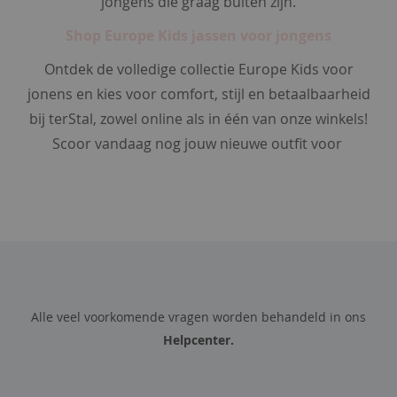
jongens die graag buiten zijn.
m
Shop Europe Kids jassen voor jongens
o
Ontdek de volledige collectie Europe Kids voor
d
e
jonens en kies voor comfort, stijl en betaalbaarheid
s
bij terStal, zowel online als in één van onze winkels!
j
Scoor vandaag nog jouw nieuwe outfit voor
a
a
l
s
v
a
s
t
v
Alle veel voorkomende vragen worden behandeld in ons
o
Helpcenter.
o
r
d