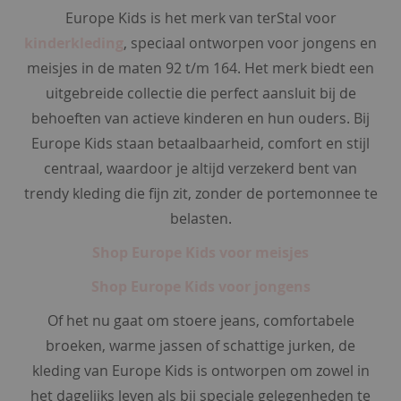
e
Europe Kids is het merk van terStal voor
s
&
kinderkleding
, speciaal ontworpen voor jongens en
t
meisjes in de maten 92 t/m 164. Het merk biedt een
u
n
uitgebreide collectie die perfect aansluit bij de
i
behoeften van actieve kinderen en hun ouders. Bij
e
Europe Kids staan betaalbaarheid, comfort en stijl
k
e
centraal, waardoor je altijd verzekerd bent van
n
trendy kleding die fijn zit, zonder de portemonnee te
b
belasten.
e
s
Shop Europe Kids voor meisjes
t
Shop Europe Kids voor jongens
v
e
Of het nu gaat om stoere jeans, comfortabele
r
k
broeken, warme jassen of schattige jurken, de
o
kleding van Europe Kids is ontworpen om zowel in
c
h
het dagelijks leven als bij speciale gelegenheden te