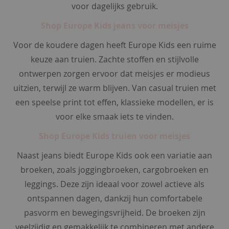
voor dagelijks gebruik.
l
i
Shop Europe Kids jeans voor meisjes
n
g
Voor de koudere dagen heeft Europe Kids een ruime
e
r
keuze aan truien. Zachte stoffen en stijlvolle
i
ontwerpen zorgen ervoor dat meisjes er modieus
e
uitzien, terwijl ze warm blijven. Van casual truien met
&
o
een speelse print tot effen, klassieke modellen, er is
n
voor elke smaak iets te vinden.
d
e
Shop Europe Kids truien voor meisjes
r
m
Naast jeans biedt Europe Kids ook een variatie aan
o
broeken, zoals joggingbroeken, cargobroeken en
d
e
leggings. Deze zijn ideaal voor zowel actieve als
ontspannen dagen, dankzij hun comfortabele
b
pasvorm en bewegingsvrijheid. De broeken zijn
e
h
veelzijdig en gemakkelijk te combineren met andere