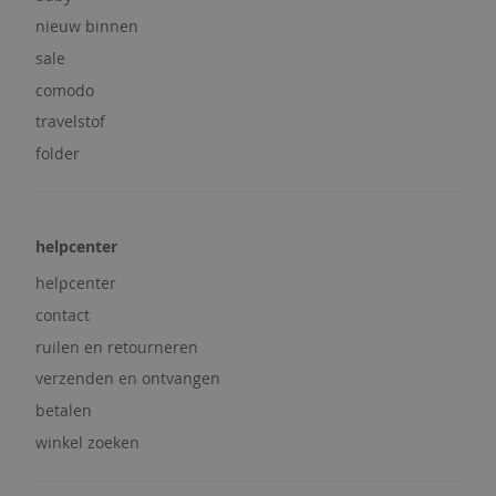
r
nieuw binnen
s
sale
&
g
comodo
i
travelstof
l
e
folder
t
s
j
helpcenter
u
helpcenter
r
k
contact
e
ruilen en retourneren
n
&
verzenden en ontvangen
r
betalen
o
k
winkel zoeken
k
e